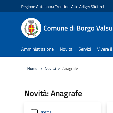
Salta al contenuto principale
Regione Autonoma Trentino-Alto Adige/Südtirol
Comune di Borgo Vals
Amministrazione
Novità
Servizi
Vivere 
Home
>
Novità
>
Anagrafe
Novità: Anagrafe
NOTIZIE