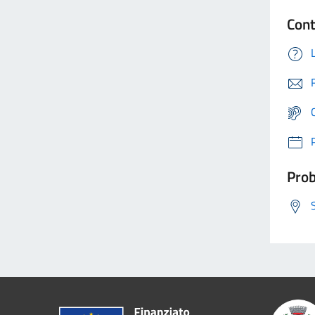
Cont
Prob