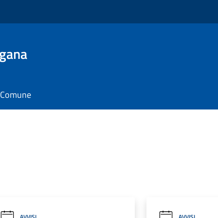
ugana
il Comune
AVVISI
AVVISI