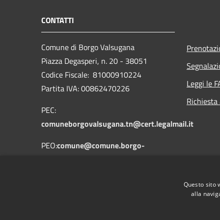
CONTATTI
Comune di Borgo Valsugana
Prenotaz
Piazza Degasperi, n. 20 - 38051
Segnalazi
Codice Fiscale: 81000910224
Leggi le 
Partita IVA: 00862470226
Richiesta
PEC:
comuneborgovalsugana.tn@cert.legalmail.it
PEO:
comune@comune.borgo-
valsugana.tn.it
Centralino Unico: 0461758700
Questo sito 
alla navig