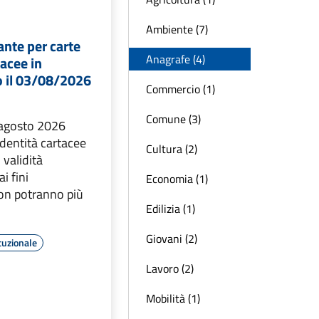
Ambiente (7)
nte per carte
Anagrafe (4)
tacee in
 il 03/08/2026
Commercio (1)
Comune (3)
3 agosto 2026
 identità cartacee
Cultura (2)
validità
i fini
Economia (1)
non potranno più
Edilizia (1)
Giovani (2)
tuzionale
Lavoro (2)
Mobilità (1)