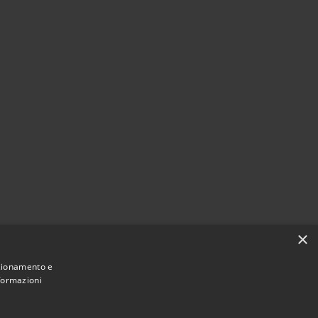
×
nzionamento e
nformazioni