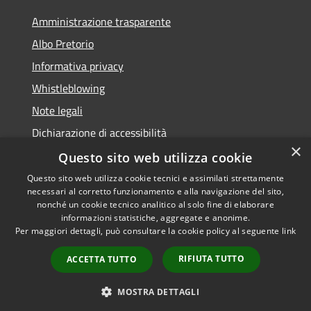
Amministrazione trasparente
Albo Pretorio
Informativa privacy
Whistleblowing
Note legali
Dichiarazione di accessibilità
×
Feedback accessibilità
Questo sito web utilizza cookie
Questo sito web utilizza cookie tecnici e assimilati strettamente
necessari al corretto funzionamento e alla navigazione del sito,
nonché un cookie tecnico analitico al solo fine di elaborare
informazioni statistiche, aggregate e anonime.
RSS
Copyright © 2026 • Comune di
Per maggiori dettagli, può consultare la cookie policy al seguente
link
Accessibilità
Borgo Valsugana • Powered by
Privacy
Municipium
Accesso
•
RIFIUTA TUTTO
ACCETTA TUTTO
Cookie
redazione
Mappa del sito
MOSTRA DETTAGLI