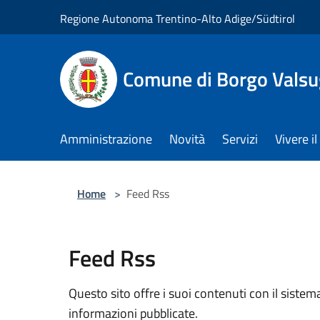
Salta al contenuto principale
Regione Autonoma Trentino-Alto Adige/Südtirol
Comune di Borgo Vals
Amministrazione
Novità
Servizi
Vivere 
Home
>
Feed Rss
Feed Rss
Questo sito offre i suoi contenuti con il sist
informazioni pubblicate.