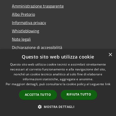
Amministrazione trasparente
Albo Pretorio
Informativa privacy
Whistleblowing
Note legali
Dichiarazione di accessibilità
×
Feedback accessibilità
Questo sito web utilizza cookie
Questo sito web utilizza cookie tecnici e assimilati strettamente
necessari al corretto funzionamento e alla navigazione del sito,
nonché un cookie tecnico analitico al solo fine di elaborare
informazioni statistiche, aggregate e anonime.
RSS
Copyright © 2026 • Comune di
Per maggiori dettagli, può consultare la cookie policy al seguente
link
Accessibilità
Borgo Valsugana • Powered by
Privacy
Municipium
Accesso
•
RIFIUTA TUTTO
ACCETTA TUTTO
Cookie
redazione
Mappa del sito
MOSTRA DETTAGLI