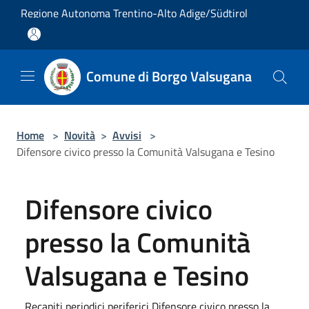
Salta al contenuto principale
Regione Autonoma Trentino-Alto Adige/Südtirol
Comune di Borgo Valsugana
Home
>
Novità
>
Avvisi
>
Difensore civico presso la Comunità Valsugana e Tesino
Difensore civico
presso la Comunità
Valsugana e Tesino
Recapiti periodici periferici Difensore civico presso la