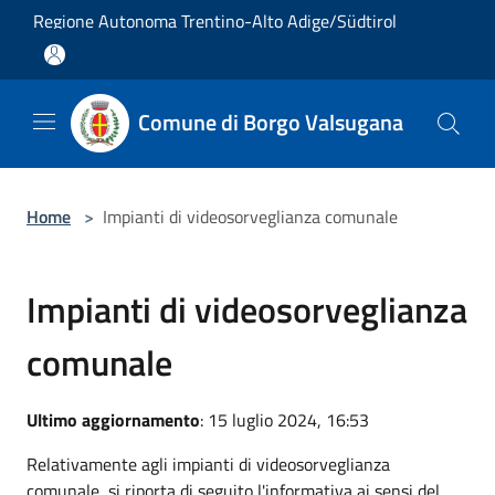
Salta al contenuto principale
Regione Autonoma Trentino-Alto Adige/Südtirol
Comune di Borgo Valsugana
Home
>
Impianti di videosorveglianza comunale
Impianti di videosorveglianza
comunale
Ultimo aggiornamento
: 15 luglio 2024, 16:53
Relativamente agli impianti di videosorveglianza
comunale si riporta di seguito l'informativa ai sensi del