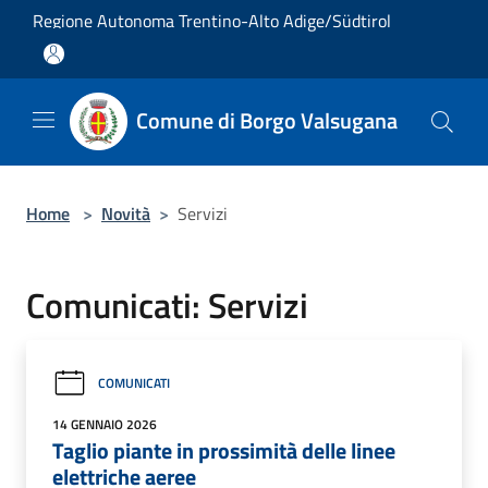
Salta al contenuto principale
Regione Autonoma Trentino-Alto Adige/Südtirol
Comune di Borgo Valsugana
Home
>
Novità
>
Servizi
Comunicati: Servizi
COMUNICATI
14 GENNAIO 2026
Taglio piante in prossimità delle linee
elettriche aeree