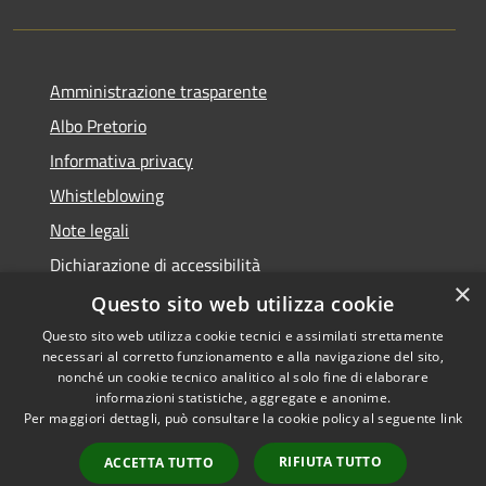
Amministrazione trasparente
Albo Pretorio
Informativa privacy
Whistleblowing
Note legali
Dichiarazione di accessibilità
×
Feedback accessibilità
Questo sito web utilizza cookie
Questo sito web utilizza cookie tecnici e assimilati strettamente
necessari al corretto funzionamento e alla navigazione del sito,
nonché un cookie tecnico analitico al solo fine di elaborare
informazioni statistiche, aggregate e anonime.
RSS
Copyright © 2026 • Comune di
Per maggiori dettagli, può consultare la cookie policy al seguente
link
Accessibilità
Borgo Valsugana • Powered by
Privacy
Municipium
Accesso
•
RIFIUTA TUTTO
ACCETTA TUTTO