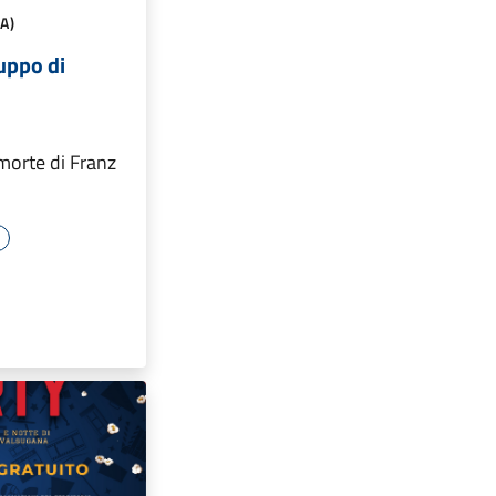
A)
uppo di
morte di Franz
e