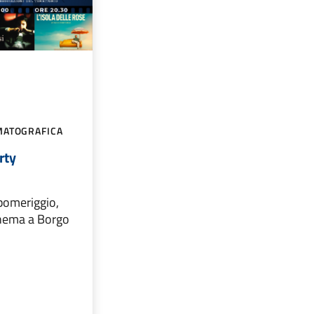
MATOGRAFICA
rty
pomeriggio,
inema a Borgo