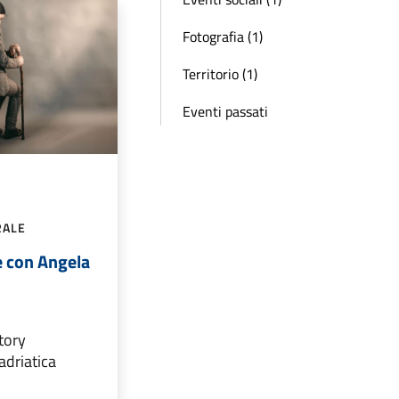
Fotografia (1)
Territorio (1)
Eventi passati
RALE
 e con Angela
ctory
driatica