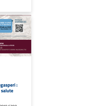
I
egasperi :
 salute
pore sano