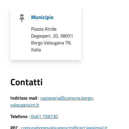
Municipio
Piazza Alcide
Degasperi, 20, 38051
Borgo Valsugana TN,
Italia
Utili
Contatti
Indirizzo mail
:
ragioneria@comune.borgo-
valsugana.tn.it
Telefono
:
0461 758730
PEC
:
comuneborgovalsugana.tn@cert.legalmail.it