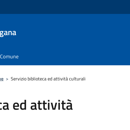
ugana
il Comune
ve
>
Servizio biblioteca ed attività culturali
ca ed attività