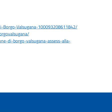
-di-Borgo-Valsugana-100093208611842/
borgovalsugana/
mune-di-borgo-valsugana-assess-alla-