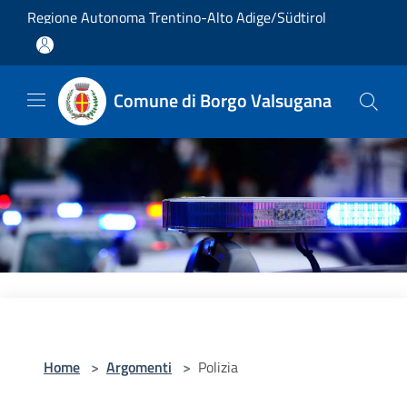
Salta al contenuto principale
Regione Autonoma Trentino-Alto Adige/Südtirol
Comune di Borgo Valsugana
Home
>
Argomenti
>
Polizia