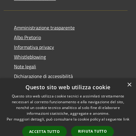
Amministrazione trasparente
Albo Pretorio
Informativa privacy
Whistleblowing
Note legali
Dichiarazione di accessibilità
×
Feedback accessibilità
Questo sito web utilizza cookie
Questo sito web utilizza cookie tecnici e assimilati strettamente
necessari al corretto funzionamento e alla navigazione del sito,
nonché un cookie tecnico analitico al solo fine di elaborare
informazioni statistiche, aggregate e anonime.
RSS
Copyright © 2026 • Comune di
Per maggiori dettagli, può consultare la cookie policy al seguente
link
Accessibilità
Borgo Valsugana • Powered by
Privacy
Municipium
Accesso
•
RIFIUTA TUTTO
ACCETTA TUTTO