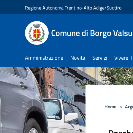
Salta al contenuto principale
Regione Autonoma Trentino-Alto Adige/Südtirol
Comune di Borgo Vals
Amministrazione
Novità
Servizi
Vivere 
Home
>
Arg