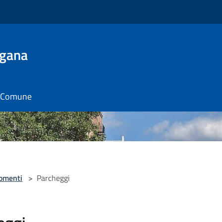
ugana
il Comune
omenti
>
Parcheggi