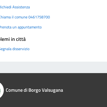
Richiedi Assistenza
Chiama il comune 0461758700
Prenota un appuntamento
lemi in città
Segnala disservizio
Comune di Borgo Valsugana