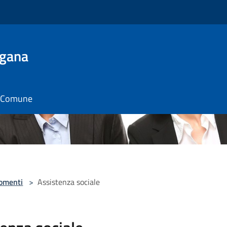
ugana
il Comune
omenti
>
Assistenza sociale