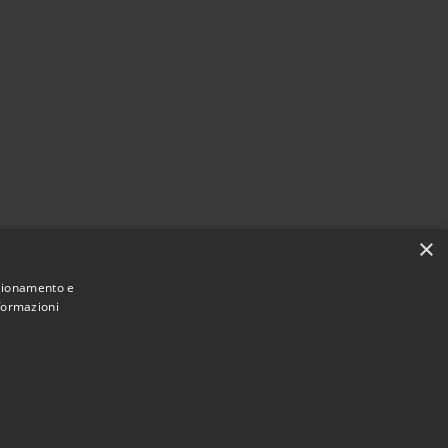
×
nzionamento e
nformazioni
Municipium
Accesso
 di Borgo Valsugana • Powered by
•
redazione