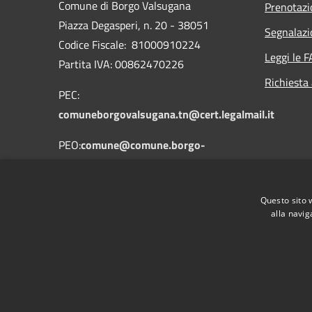
Comune di Borgo Valsugana
Prenotaz
Piazza Degasperi, n. 20 - 38051
Segnalazi
Codice Fiscale: 81000910224
Leggi le 
Partita IVA: 00862470226
Richiesta
PEC:
comuneborgovalsugana.tn@cert.legalmail.it
PEO:
comune@comune.borgo-
valsugana.tn.it
Centralino Unico: 0461758700
Questo sito 
alla navig
RSS
Accessibilità
Privacy
Cookie
Mappa de