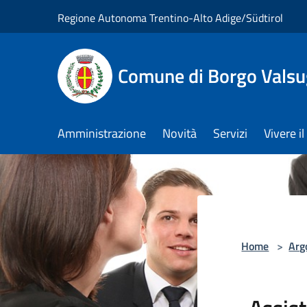
Salta al contenuto principale
Regione Autonoma Trentino-Alto Adige/Südtirol
Comune di Borgo Vals
Amministrazione
Novità
Servizi
Vivere 
Home
>
Arg