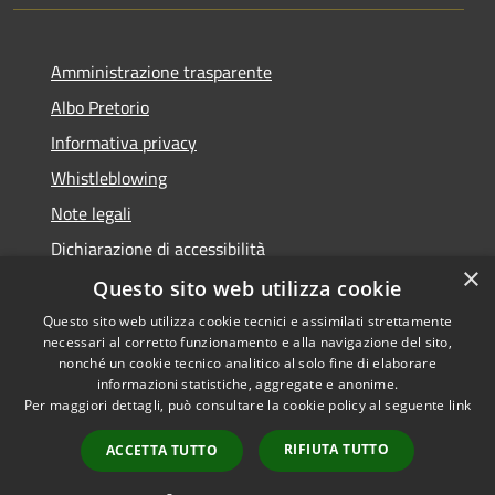
Amministrazione trasparente
Albo Pretorio
Informativa privacy
Whistleblowing
Note legali
Dichiarazione di accessibilità
×
Feedback accessibilità
Questo sito web utilizza cookie
Questo sito web utilizza cookie tecnici e assimilati strettamente
necessari al corretto funzionamento e alla navigazione del sito,
nonché un cookie tecnico analitico al solo fine di elaborare
informazioni statistiche, aggregate e anonime.
RSS
Copyright © 2026 • Comune di
Per maggiori dettagli, può consultare la cookie policy al seguente
link
Accessibilità
Borgo Valsugana • Powered by
Privacy
Municipium
Accesso
•
RIFIUTA TUTTO
ACCETTA TUTTO
Cookie
redazione