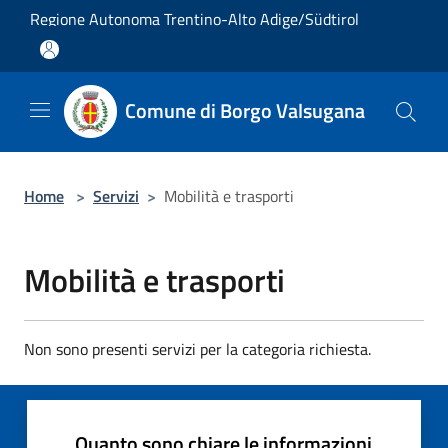
Salta al contenuto principale
Regione Autonoma Trentino-Alto Adige/Südtirol
Comune di Borgo Valsugana
Home
>
Servizi
>
Mobilità e trasporti
Mobilità e trasporti
Non sono presenti servizi per la categoria richiesta.
Quanto sono chiare le informazioni