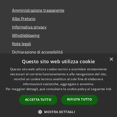
Amministrazione trasparente
Albo Pretorio
Informativa privacy
Whistleblowing
Note legali
Dichiarazione di accessibilità
×
Feedback accessibilità
Questo sito web utilizza cookie
Questo sito web utilizza cookie tecnici e assimilati strettamente
necessari al corretto funzionamento e alla navigazione del sito,
nonché un cookie tecnico analitico al solo fine di elaborare
informazioni statistiche, aggregate e anonime.
RSS
Copyright © 2026 • Comune di
Per maggiori dettagli, può consultare la cookie policy al seguente
link
Accessibilità
Borgo Valsugana • Powered by
Privacy
Municipium
Accesso
•
RIFIUTA TUTTO
ACCETTA TUTTO
Cookie
redazione
Mappa del sito
MOSTRA DETTAGLI