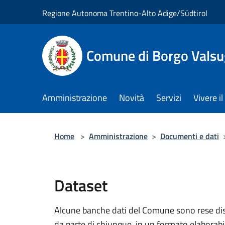
Salta al contenuto principale
Regione Autonoma Trentino-Alto Adige/Südtirol
Comune di Borgo Vals
Amministrazione
Novità
Servizi
Vivere 
Home
>
Amministrazione
>
Documenti e dati
Dataset
Alcune banche dati del Comune sono rese dispo
da parte di chiunque, in un formato elaborab