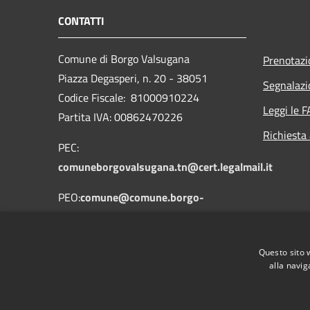
CONTATTI
Comune di Borgo Valsugana
Prenotaz
Piazza Degasperi, n. 20 - 38051
Segnalazi
Codice Fiscale: 81000910224
Leggi le 
Partita IVA: 00862470226
Richiesta
PEC:
comuneborgovalsugana.tn@cert.legalmail.it
PEO:
comune@comune.borgo-
valsugana.tn.it
Centralino Unico: 0461758700
Questo sito 
alla navig