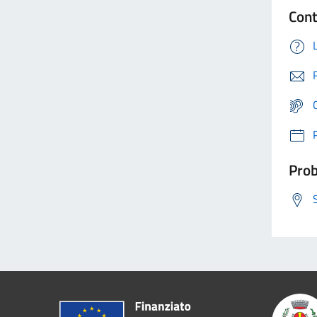
Cont
Prob