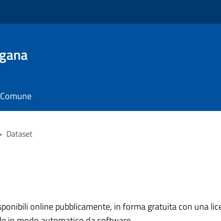
ugana
il Comune
>
Dataset
nibili online pubblicamente, in forma gratuita con una lice
ile in modo automatico da software.