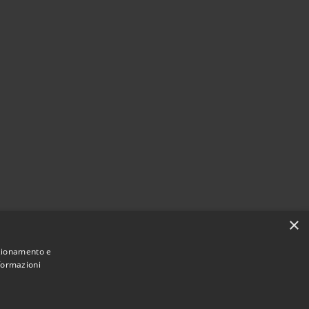
×
nzionamento e
nformazioni