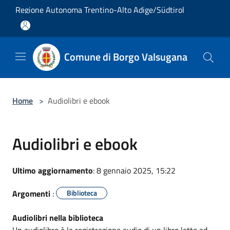
Salta al contenuto principale
Regione Autonoma Trentino-Alto Adige/Südtirol
Comune di Borgo Valsugana
Home
>
Audiolibri e ebook
Audiolibri e ebook
Ultimo aggiornamento
: 8 gennaio 2025, 15:22
Argomenti
:
Biblioteca
Audiolibri nella biblioteca
Un audiolibro è la registrazione audio di un libro letto ad