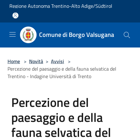
Salta al contenuto principale
Regione Autonoma Trentino-Alto Adige/Südtirol
Comune di Borgo Valsugana
Home
>
Novità
>
Avvisi
>
Percezione del paesaggio e della fauna selvatica del
Trentino - Indagine Università di Trento
Percezione del
paesaggio e della
fauna selvatica del