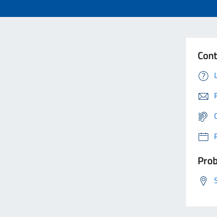
Cont
Prob