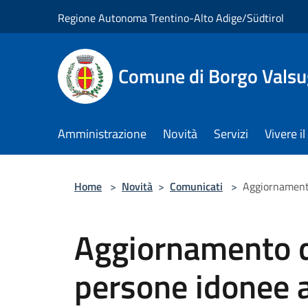
Salta al contenuto principale
Regione Autonoma Trentino-Alto Adige/Südtirol
Comune di Borgo Vals
Amministrazione
Novità
Servizi
Vivere 
Home
>
Novità
>
Comunicati
>
Aggiornamento 
Aggiornamento de
persone idonee al