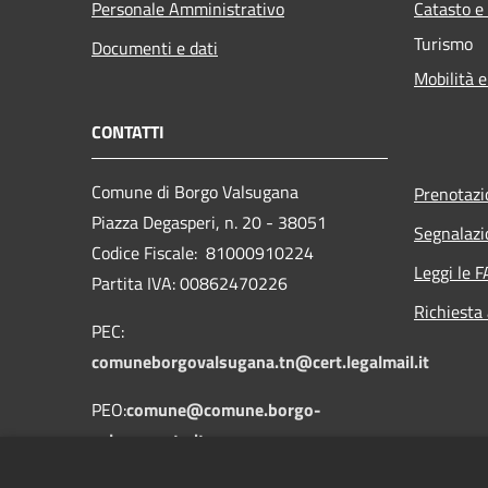
Personale Amministrativo
Catasto e
Turismo
Documenti e dati
Mobilità e
CONTATTI
Comune di Borgo Valsugana
Prenotaz
Piazza Degasperi, n. 20 - 38051
Segnalazi
Codice Fiscale: 81000910224
Leggi le 
Partita IVA: 00862470226
Richiesta
PEC:
comuneborgovalsugana.tn@cert.legalmail.it
PEO:
comune@comune.borgo-
valsugana.tn.it
Centralino Unico: 0461758700