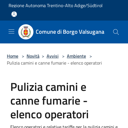
Salta al contenuto principale
Regione Autonoma Trentino-Alto Adige/Südtirol
Comune di Borgo Valsugana
Home
>
Novità
>
Avvisi
>
Ambiente
>
Pulizia camini e canne fumarie - elenco operatori
Pulizia camini e
canne fumarie -
elenco operatori
Elenco operatori e relative tariffe per la pulizia camini e