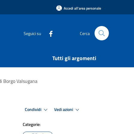
Accedi all'area personale
Seguici su
Cerca
Tutti gli argomenti
o di Borgo Valsugana
Condividi
Vedi azioni
Categorie: