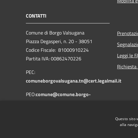
Mobilità e
CONTATTI
Comune di Borgo Valsugana
Prenotaz
Piazza Degasperi, n. 20 - 38051
Segnalazi
Codice Fiscale: 81000910224
Leggi le 
Partita IVA: 00862470226
Richiesta
PEC:
comuneborgovalsugana.tn@cert.legalmail.it
PEO:
comune@comune.borgo-
valsugana.tn.it
Centralino Unico: 0461758700
Questo sito 
alla navig