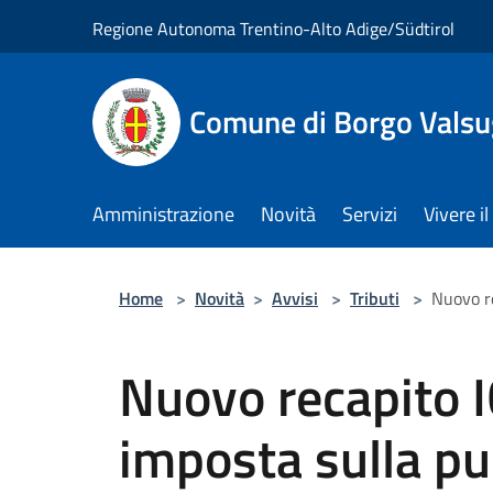
Salta al contenuto principale
Regione Autonoma Trentino-Alto Adige/Südtirol
Comune di Borgo Vals
Amministrazione
Novità
Servizi
Vivere 
Home
>
Novità
>
Avvisi
>
Tributi
>
Nuovo re
Nuovo recapito IC
imposta sulla pub