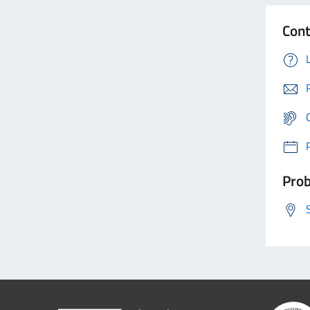
Cont
Prob