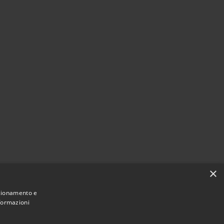
×
nzionamento e
nformazioni