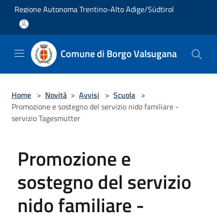
Salta al contenuto principale
Regione Autonoma Trentino-Alto Adige/Südtirol
Comune di Borgo Valsugana
Home
>
Novità
>
Avvisi
>
Scuola
>
Promozione e sostegno del servizio nido familiare -
servizio Tagesmutter
Promozione e
sostegno del servizio
nido familiare -