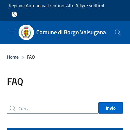
Salta al contenuto principale
Regione Autonoma Trentino-Alto Adige/Südtirol
Comune di Borgo Valsugana
Home
>
FAQ
FAQ
Cerca nel sito
Invio