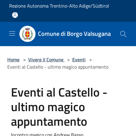
Salta al contenuto principale
Regione Autonoma Trentino-Alto Adige/Südtirol
Comune di Borgo Valsugana
Home
>
Vivere il Comune
>
Eventi
>
Eventi al Castello - ultimo magico appuntamento
Eventi al Castello -
ultimo magico
appuntamento
Incontro magico con Andrew Basso