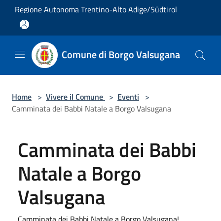
Salta al contenuto principale
Regione Autonoma Trentino-Alto Adige/Südtirol
Comune di Borgo Valsugana
Home
>
Vivere il Comune
>
Eventi
>
Camminata dei Babbi Natale a Borgo Valsugana
Camminata dei Babbi
Natale a Borgo
Valsugana
Camminata dei Babbi Natale a Borgo Valsugana!