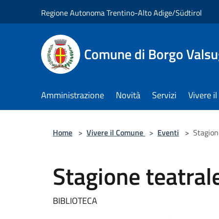
Salta al contenuto principale
Regione Autonoma Trentino-Alto Adige/Südtirol
Comune di Borgo Vals
Amministrazione
Novità
Servizi
Vivere 
Home
>
Vivere il Comune
>
Eventi
>
Stagione
Stagione teatrale
BIBLIOTECA