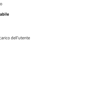
to
abile
arico dell’utente