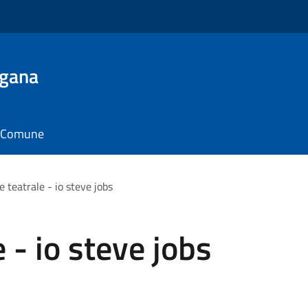
ugana
il Comune
 teatrale - io steve jobs
 - io steve jobs