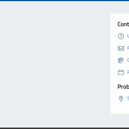
Cont
Prob