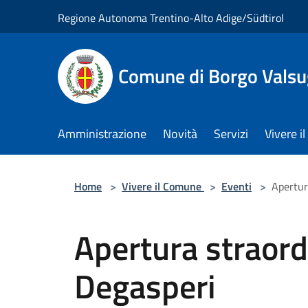
Salta al contenuto principale
Regione Autonoma Trentino-Alto Adige/Südtirol
Comune di Borgo Vals
Amministrazione
Novità
Servizi
Vivere 
Home
>
Vivere il Comune
>
Eventi
>
Apertur
Apertura straord
Degasperi