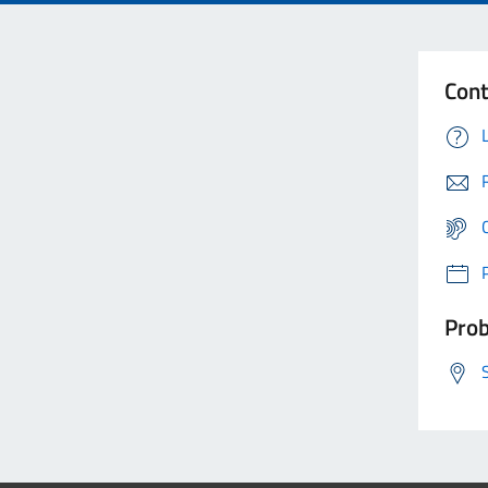
Cont
Prob