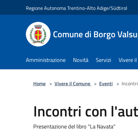
Salta al contenuto principale
Regione Autonoma Trentino-Alto Adige/Südtirol
Comune di Borgo Vals
Amministrazione
Novità
Servizi
Vivere 
Home
>
Vivere il Comune
>
Eventi
>
Incontri
Incontri con l'au
Presentazione del libro "La Navata"