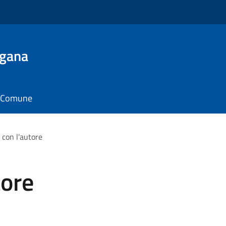
ugana
il Comune
 con l'autore
tore