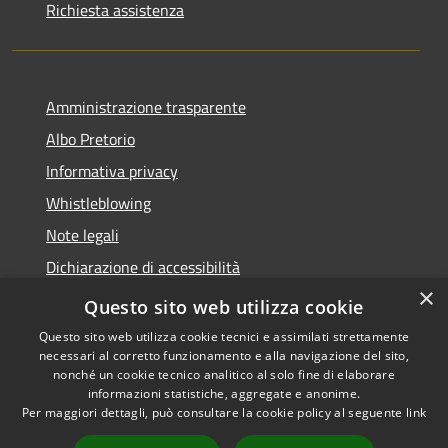
Richiesta assistenza
Amministrazione trasparente
Albo Pretorio
Informativa privacy
Whistleblowing
Note legali
Dichiarazione di accessibilità
×
Feedback accessibilità
Questo sito web utilizza cookie
Questo sito web utilizza cookie tecnici e assimilati strettamente
necessari al corretto funzionamento e alla navigazione del sito,
nonché un cookie tecnico analitico al solo fine di elaborare
informazioni statistiche, aggregate e anonime.
RSS
Copyright © 2026 • Comune di
Per maggiori dettagli, può consultare la cookie policy al seguente
link
Accessibilità
Borgo Valsugana • Powered by
Privacy
Municipium
Accesso