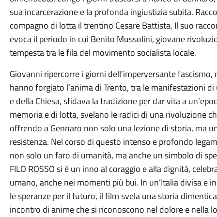
sua incarcerazione e la profonda ingiustizia subita. Racc
compagno di lotta il trentino Cesare Battista. Il suo racc
evoca il periodo in cui Benito Mussolini, giovane rivoluz
tempesta tra le fila del movimento socialista locale.
Giovanni ripercorre i giorni dell’imperversante fascismo, 
hanno forgiato l’anima di Trento, tra le manifestazioni di
e della Chiesa, sfidava la tradizione per dar vita a un’epo
memoria e di lotta, svelano le radici di una rivoluzione c
offrendo a Gennaro non solo una lezione di storia, ma una
resistenza. Nel corso di questo intenso e profondo legam
non solo un faro di umanità, ma anche un simbolo di spera
FILO ROSSO si è un inno al coraggio e alla dignità, celebra
umano, anche nei momenti più bui. In un’Italia divisa e in
le speranze per il futuro, il film svela una storia dimenti
incontro di anime che si riconoscono nel dolore e nella lot