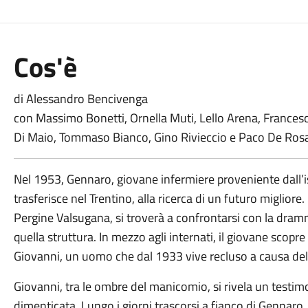
Cos'è
di Alessandro Bencivenga
con Massimo Bonetti, Ornella Muti, Lello Arena, Francesco
Di Maio, Tommaso Bianco, Gino Rivieccio e Paco De Ros
Nel 1953, Gennaro, giovane infermiere proveniente dall’isol
trasferisce nel Trentino, alla ricerca di un futuro miglior
Pergine Valsugana, si troverà a confrontarsi con la dramma
quella struttura. In mezzo agli internati, il giovane scop
Giovanni, un uomo che dal 1933 vive recluso a causa del
Giovanni, tra le ombre del manicomio, si rivela un testi
dimenticata. Lungo i giorni trascorsi a fianco di Gennaro, l