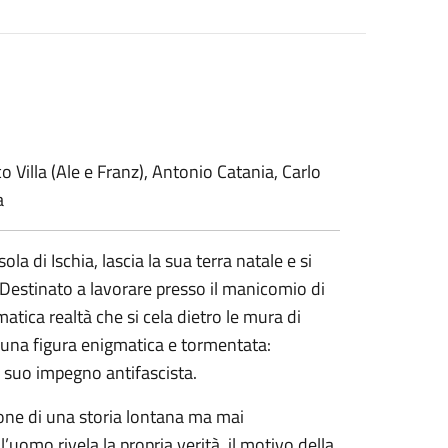
 Villa (Ale e Franz), Antonio Catania, Carlo
a
a di Ischia, lascia la sua terra natale e si
e. Destinato a lavorare presso il manicomio di
tica realtà che si cela dietro le mura di
re una figura enigmatica e tormentata:
 suo impegno antifascista.
mone di una storia lontana ma mai
’uomo rivela la propria verità, il motivo della