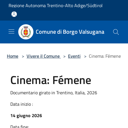
Salta al contenuto principale
Regione Autonoma Trentino-Alto Adige/Südtirol
Comune di Borgo Valsugana
Home
>
Vivere il Comune
>
Eventi
>
Cinema: Fémene
Cinema: Fémene
Documentario girato in Trentino, Italia, 2026
Data inizio :
14 giugno 2026
Data fine: