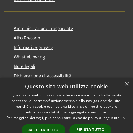
Amministrazione trasparente
Albo Pretorio
Informativa privacy
Whistleblowing
Note legali
Dichiarazione di accessibilità
×
Feedback accessibilità
Questo sito web utilizza cookie
Questo sito web utilizza cookie tecnici e assimilati strettamente
necessari al corretto funzionamento e alla navigazione del sito,
nonché un cookie tecnico analitico al solo fine di elaborare
informazioni statistiche, aggregate e anonime.
RSS
Copyright © 2026 • Comune di
Per maggiori dettagli, può consultare la cookie policy al seguente
link
Accessibilità
Borgo Valsugana • Powered by
Privacy
Municipium
Accesso
•
RIFIUTA TUTTO
ACCETTA TUTTO